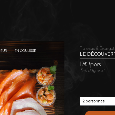
Plateaux & Escargot
TEUR
EN COULISSE
LE DÉCOUVER
12€ /pers
Tarif dégressif