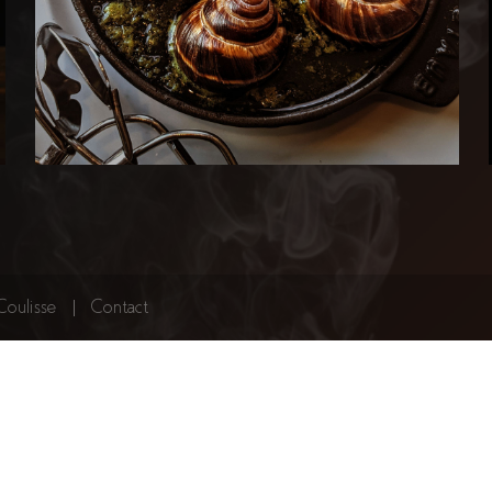
Coulisse
Contact
Les Escargots Du Fongarot (38)