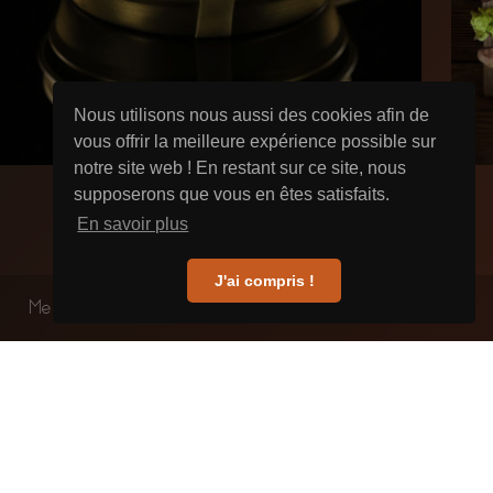
Nous utilisons nous aussi des cookies afin de
vous offrir la meilleure expérience possible sur
notre site web ! En restant sur ce site, nous
supposerons que vous en êtes satisfaits.
En savoir plus
J'ai compris !
Mentions Légales
2021 - Fumé des Gourmets
Perle Noire Impertinent
Le