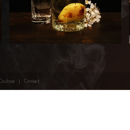
Coulisse
Contact
Poire William