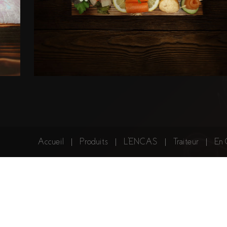
Accueil
Produits
L'ENCAS
Traiteur
En 
L'Apéro