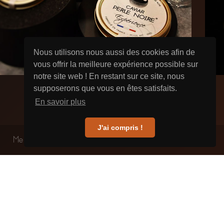
Nous utilisons nous aussi des cookies afin de
vous offrir la meilleure expérience possible sur
notre site web ! En restant sur ce site, nous
supposerons que vous en êtes satisfaits.
En savoir plus
J'ai compris !
Mentions Légales
2021 - Fumé des Gourmets
Perle Noire Expérience
Pe