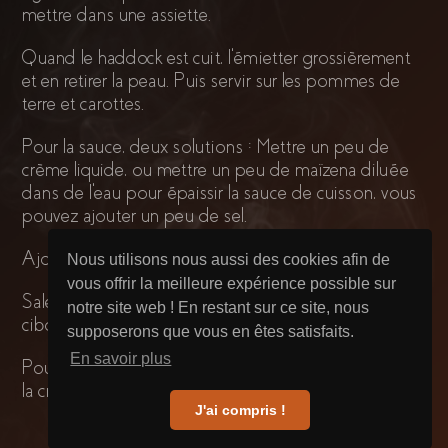
mettre dans une assiette.
Quand le haddock est cuit, l'émietter grossièrement
et en retirer la peau. Puis servir sur les pommes de
terre et carottes.
Pour la sauce, deux solutions : Mettre un peu de
crème liquide, ou mettre un peu de maïzena diluée
dans de l'eau pour épaissir la sauce de cuisson, vous
pouvez ajouter un peu de sel.
Ajouter la sauce sur le haddock.
Nous utilisons nous aussi des cookies afin de
vous offrir la meilleure expérience possible sur
Saler, poivrer puis ajouter un peu de persil ou de
notre site web ! En restant sur ce site, nous
ciboulette.
supposerons que vous en êtes satisfaits.
En savoir plus
Pour les Gourmets, ajoutez un émincé d'échalotte à
la crème ! ;)
J'ai compris !