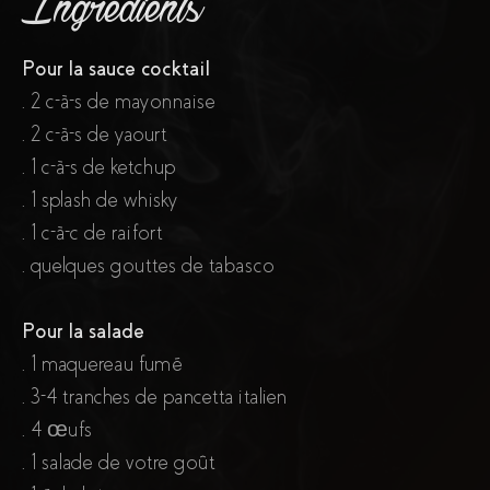
Ingrédients
Pour la sauce cocktail
. 2 c-à-s de mayonnaise
. 2 c-à-s de yaourt
. 1 c-à-s de ketchup
. 1 splash de whisky
. 1 c-à-c de raifort
. quelques gouttes de tabasco
Pour la salade
. 1 maquereau fumé
. 3-4 tranches de pancetta italien
. 4 œufs
. 1 salade de votre goût