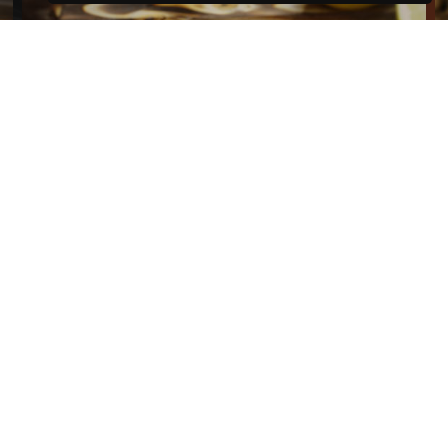
15€
Coeur de truite Gravlax
Accueil
Produits
L'ENCAS
Traiteur
En Coulisse
Côté Lac
Contact