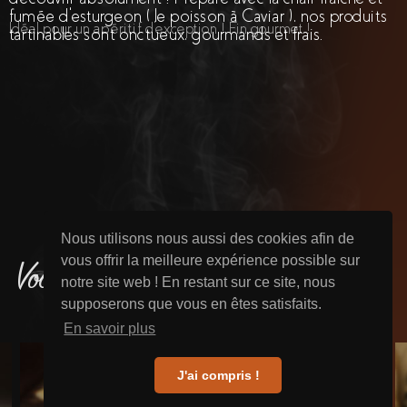
fumée d’esturgeon ( le poisson à Caviar ), nos produits
Idéal pour un apéritif d'exception ! Fin gourmet !
tartinables sont onctueux, gourmands et frais.
Nous utilisons nous aussi des cookies afin de
vous offrir la meilleure expérience possible sur
Vous aimerez sûrement aussi
notre site web ! En restant sur ce site, nous
supposerons que vous en êtes satisfaits.
En savoir plus
J'ai compris !