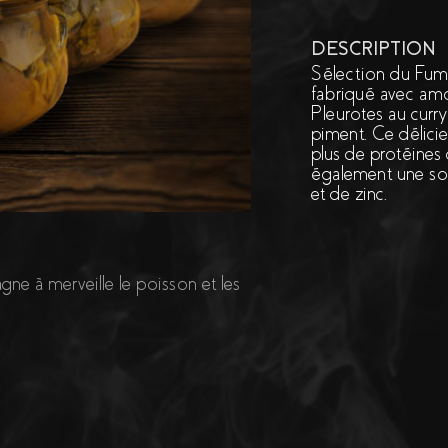
DESCRIPTION
Sélection du Fumé
fabriqué avec amo
Pleurotes au curry
piment. Ce délici
plus de protéines 
également une sou
et de zinc.
gne à merveille le poisson et les