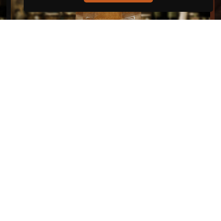
4,50€
Croutons
Accueil
Produits
L'ENCAS
Traiteur
En Coulisse
Épicerie