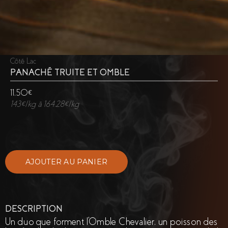
Côté Lac
PANACHÉ TRUITE ET OMBLE
11,50€
143€/kg à 164,28€/kg
DESCRIPTION
Un duo que forment l'Omble Chevalier, un poisson des