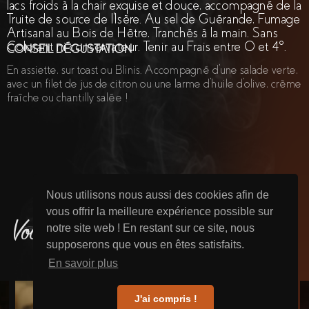
lacs froids à la chair exquise et douce, accompagné de la
Truite de source de l'Isère. Au sel de Guérande, Fumage
Artisanal au Bois de Hêtre, Tranchés à la main. Sans
Colorant ni conservateur. Tenir au Frais entre 0 et 4°.
CONSEIL DÉGUSTATION
En assiette, sur toast ou Blinis. Accompagné d'une salade verte,
avec un filet de jus de citron ou une larme d'huile d'olive, crème
fraîche ou chantilly salée !
Nous utilisons nous aussi des cookies afin de
vous offrir la meilleure expérience possible sur
Vous aimerez sûrement aussi
notre site web ! En restant sur ce site, nous
supposerons que vous en êtes satisfaits.
En savoir plus
J'ai compris !