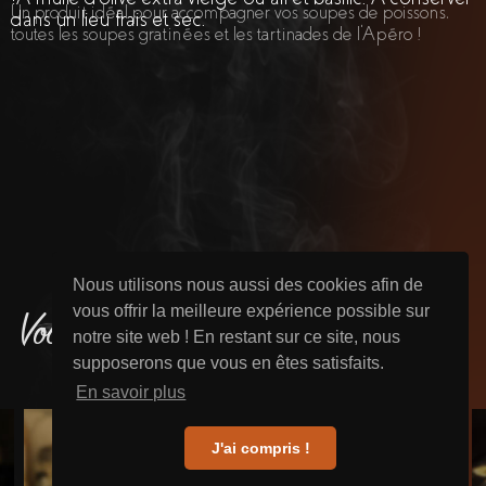
Un produit idéal pour accompagner vos soupes de poissons,
dans un lieu frais et sec.
toutes les soupes gratinées et les tartinades de l'Apéro !
Nous utilisons nous aussi des cookies afin de
vous offrir la meilleure expérience possible sur
Vous aimerez sûrement aussi
notre site web ! En restant sur ce site, nous
supposerons que vous en êtes satisfaits.
En savoir plus
J'ai compris !