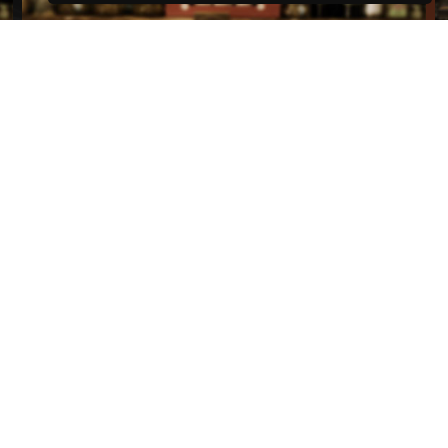
12,80€
Miel
Accueil
Produits
L'ENCAS
Traiteur
En Coulisse
Épicerie
Contact