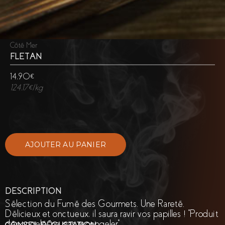
Côté Mer
FLETAN
14,90€
124,17€/kg
DESCRIPTION
Sélection du Fumé des Gourmets. Une Rareté.
Délicieux et onctueux, il saura ravir vos papilles ! *Produit
décongelé, ne pas recongeler*