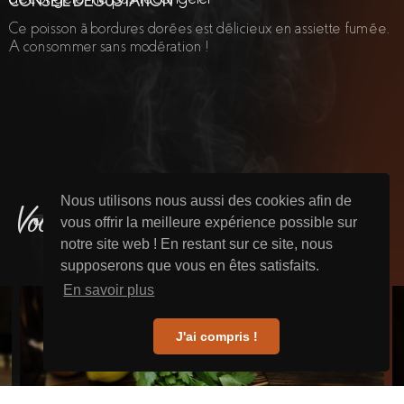
CONSEIL DÉGUSTATION
Ce poisson à bordures dorées est délicieux en assiette fumée.
A consommer sans modération !
Nous utilisons nous aussi des cookies afin de
Vous aimerez sûrement aussi
vous offrir la meilleure expérience possible sur
notre site web ! En restant sur ce site, nous
supposerons que vous en êtes satisfaits.
En savoir plus
J'ai compris !